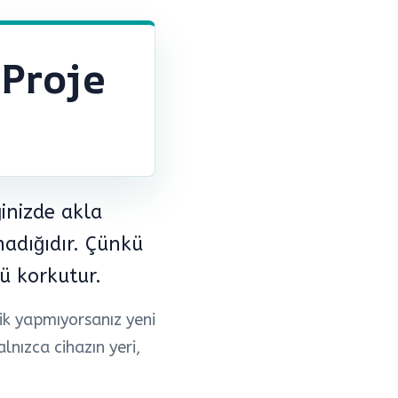
Proje
ğinizde akla
madığıdır. Çünkü
ü korkutur.
lik yapmıyorsanız yeni
lnızca cihazın yeri,