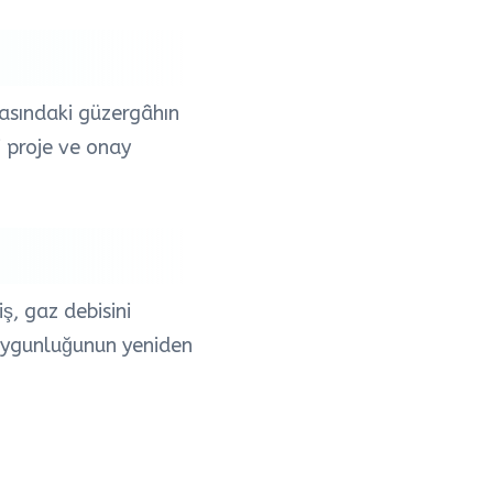
rasındaki güzergâhın
i proje ve onay
ş, gaz debisini
e uygunluğunun yeniden