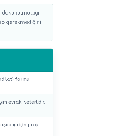
a dokunulmadığı
kip gerekmediğini
adilat) formu
im evrakı yeterlidir.
aşındığı için proje