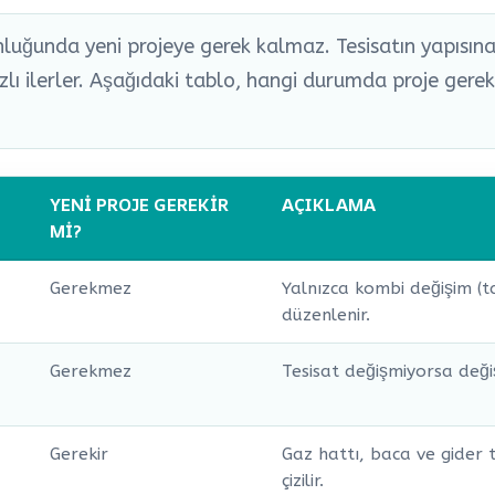
luğunda yeni projeye gerek kalmaz. Tesisatın yapısın
zlı ilerler. Aşağıdaki tablo, hangi durumda proje gere
YENI PROJE GEREKIR
AÇIKLAMA
MI?
Gerekmez
Yalnızca kombi değişim (t
düzenlenir.
Gerekmez
Tesisat değişmiyorsa değiş
Gerekir
Gaz hattı, baca ve gider t
çizilir.