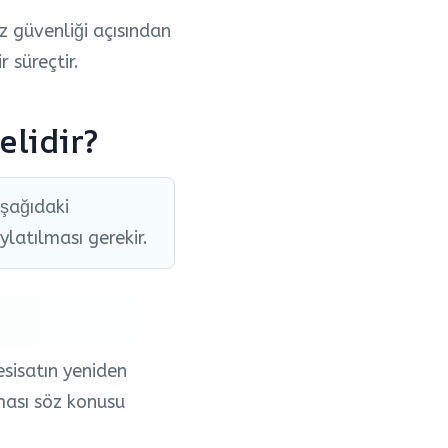
z güvenliği açısından
 süreçtir.
elidir?
Aşağıdaki
latılması gerekir.
sisatın yeniden
ması söz konusu