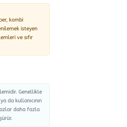
ber, kombi
yenilemek isteyen
emleri ve sıfır
emidir. Genellikle
a da kullanıcının
hazlar daha fazla
şürür.