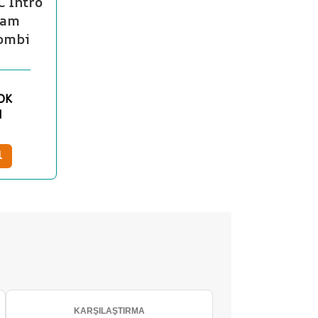
C Intro
Tam
ombi
OK
N
l
KARŞILAŞTIRMA