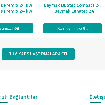
eus Premix 24 kW
Baymak Duotec Compact 24
ius Premix 24 kW
– Baymak Lunatec 24
ştırmaya Git
Karşılaştırmaya Git
TÜM KARŞILAŞTIRMALARA GİT
ızlı Bağlantılar
İletiş