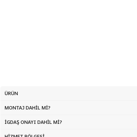
ÜRÜN
MONTAJ DAHIL MI?
İGDAŞ ONAYI DAHIL MI?
HIZMET BÖLGESI