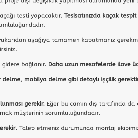
 proje dışı değişiklik yapılması durumunda yeni bi
çağı testi yapacaktır.
Tesisatınızda kaçak tespit
orumluluğundadır.
yukarıdan aşağıya tamamen kapatmanız gerekmek
siniz.
gidere bağlanır.
Daha uzun mesafelerde ilave ü
delme, mobilya delme gibi detaylı işçilik gerekti
unması gerekir.
Eğer bu camın dış tarafında da 
amak müşterinin sorumluluğundadır.
erekir
. Talep etmeniz durumunda montaj ekibimiz i