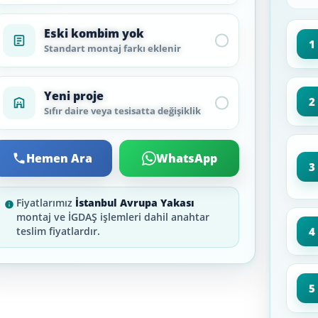
Eski kombim yok
1
Standart montaj farkı eklenir
Yeni proje
2
Sıfır daire veya tesisatta değişiklik
Hemen Ara
WhatsApp
3
Fiyatlarımız
İstanbul Avrupa Yakası
montaj ve İGDAŞ işlemleri dahil anahtar
4
teslim fiyatlardır.
5