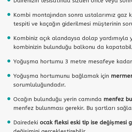
Dairenizin tesisatında sizden önce veya sonra
Kombi montajından sonra ustalarımız gaz ka
tespiti ve kaçağın giderilmesi müşterinin s
Kombiniz açık alandaysa dolap yardımıyla 
kombinizin bulunduğu balkonu da kapatabilir
Yoğuşma hortumu 3 metre mesafeye kadar 
Yoğuşma hortumunu bağlamak için
mermer 
sorumluluğundadır.
Ocağın bulunduğu yerin camında
menfez bul
menfez bulunması gerekir. Bu şartları sağl
Dairedeki
ocak fleksi eski tip ise değişmesi g
değişimini gerçekleştirebilir.