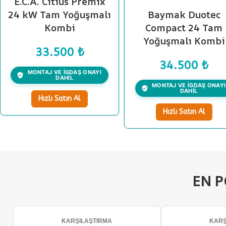
E.C.A. Citius Premix
24 kW Tam Yoğuşmalı
Baymak Duotec
Kombi
Compact 24 Tam
Yoğuşmalı Kombi
33.500
₺
34.500
₺
MONTAJ VE İGDAŞ ONAYI
DAHİL
MONTAJ VE İGDAŞ ONAYI
DAHİL
Hızlı Satın Al
Hızlı Satın Al
EN 
KARŞILAŞTIRMA
KARŞ