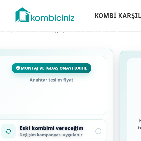
KOMBİ KARŞI
x 24/24 kW Tam Yoğuşmalı Kombi
Anahtar teslim fiyat
FİYAT ALINIZ
t
Eski kombimi vereceğim
Değişim kampanyası uygulanır