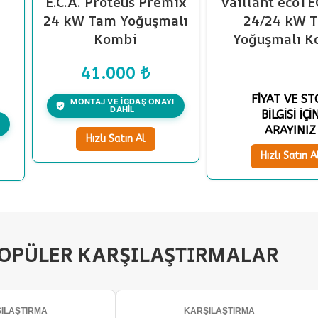
E.C.A. Proteus Premix
Vaillant ecoTE
24 kW Tam Yoğuşmalı
24/24 kW 
Kombi
Yoğuşmalı K
41.000
₺
FİYAT VE ST
MONTAJ VE İGDAŞ ONAYI
DAHİL
BİLGİSİ İÇİ
ARAYINIZ
Hızlı Satın Al
Hızlı Satın A
POPÜLER KARŞILAŞTIRMALAR
ILAŞTIRMA
KARŞILAŞTIRMA