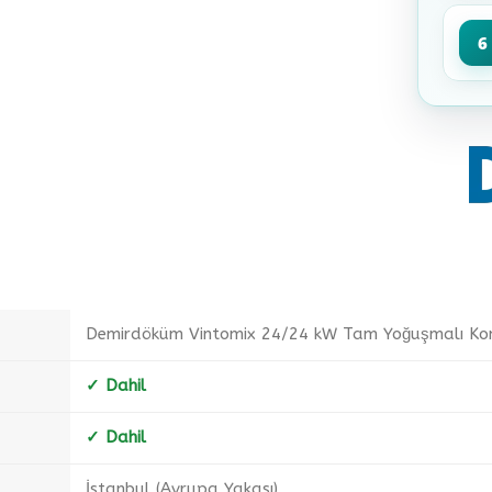
6
Demirdöküm Vintomix 24/24 kW Tam Yoğuşmalı Ko
✓ Dahil
✓ Dahil
İstanbul (Avrupa Yakası)