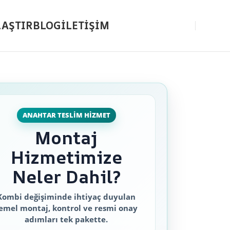
LAŞTIR
BLOG
İLETİŞİM
0 (533) 127 29 38
ANAHTAR TESLIM HIZMET
Montaj
Hizmetimize
Neler Dahil?
Kombi değişiminde ihtiyaç duyulan
emel montaj, kontrol ve resmi onay
adımları tek pakette.