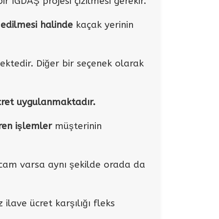
r İGDAŞ projesi çizilmesi gerekir.
 edilmesi halinde
kaçak yerinin
tedir. Diğer bir seçenek olarak
cret uygulanmaktadır.
ren işlemler
müşterinin
cam varsa aynı şekilde orada da
lave ücret karşılığı fleks